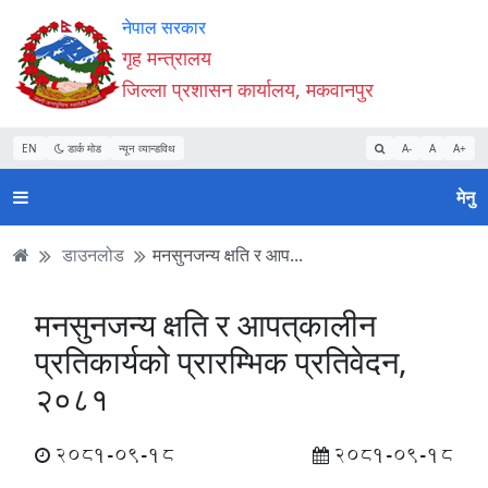
Accessibility
मुख्य
मुख्य
वेबसाइट
नेपाल सरकार
Mode
सामाग्री
नेभिगेसन
खोजमा
गृह मन्त्रालय
सुरु
पढ्नुहाेस्
पढ्नुहाेस्
जानुहोस्
जिल्ला प्रशासन कार्यालय, मकवानपुर
गर्नुहोस्
EN
डार्क मोड
न्यून व्यान्डविथ
A-
A
A+
मेनु
डाउनलोड
मनसुनजन्य क्षति र आप...
मनसुनजन्य क्षति र आपत्‌कालीन
प्रतिकार्यको प्रारम्भिक प्रतिवेदन,
२०८१
2081-09-18
2081-09-18