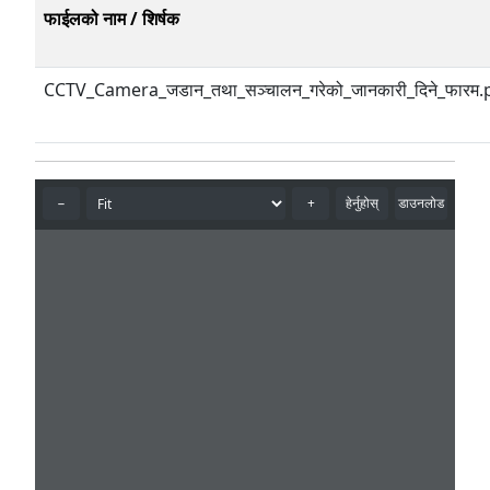
फाईलको नाम / शिर्षक
CCTV_Camera_जडान_तथा_सञ्चालन_गरेको_जानकारी_दिने_फारम.