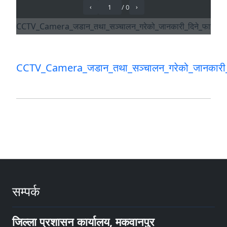
CCTV_Camera_जडान_तथा_सञ्चालन_गरेको_जानकारी_
सम्पर्क
जिल्ला प्रशासन कार्यालय, मकवानपुर