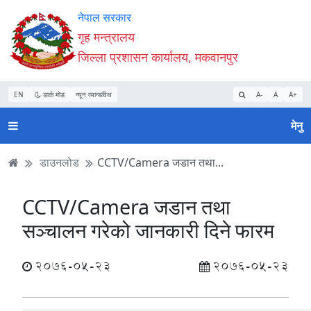
Accessibility
मुख्य
मुख्य
वेबसाइट
नेपाल सरकार
Mode
सामाग्री
नेभिगेसन
खोजमा
गृह मन्त्रालय
सुरु
पढ्नुहाेस्
पढ्नुहाेस्
जानुहोस्
जिल्ला प्रशासन कार्यालय, मकवानपुर
गर्नुहोस्
EN
डार्क मोड
न्यून व्यान्डविथ
A-
A
A+
मेनु
डाउनलोड
CCTV/Camera जडान तथा...
CCTV/Camera जडान तथा
सञ्चालन गरेको जानकारी दिने फारम
2076-05-23
2076-05-23