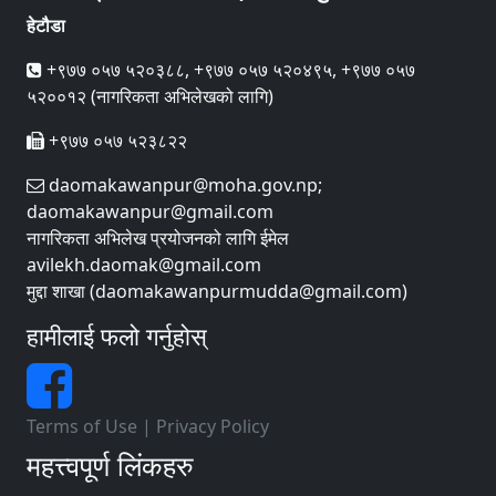
हेटौडा
+९७७ ०५७ ५२०३८८, +९७७ ०५७ ५२०४९५, +९७७ ०५७
५२००१२ (नागरिकता अभिलेखको लागि)
+९७७ ०५७ ५२३८२२
daomakawanpur@moha.gov.np;
daomakawanpur@gmail.com
नागरिकता अभिलेख प्रयोजनको लागि ईमेल
avilekh.daomak@gmail.com
मुद्दा शाखा (daomakawanpurmudda@gmail.com)
हामीलाई फलो गर्नुहोस्
Terms of Use
|
Privacy Policy
महत्त्वपूर्ण लिंकहरु