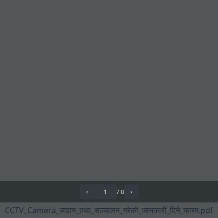
/
0
‹
›
CCTV_Camera_जडान_तथा_सञ्चालन_गरेको_जानकारी_दिने_फारम.pdf