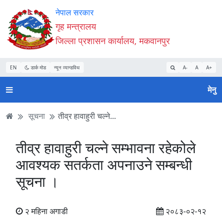
Accessibility
मुख्य
मुख्य
वेबसाइट
नेपाल सरकार
Mode
सामाग्री
नेभिगेसन
खोजमा
गृह मन्त्रालय
सुरु
पढ्नुहाेस्
पढ्नुहाेस्
जानुहोस्
जिल्ला प्रशासन कार्यालय, मकवानपुर
गर्नुहोस्
EN
डार्क मोड
न्यून व्यान्डविथ
A-
A
A+
मेनु
सूचना
तीव्र हावाहुरी चल्ने...
तीव्र हावाहुरी चल्ने सम्भावना रहेकोले
आवश्यक सतर्कता अपनाउने सम्बन्धी
सूचना ।
२ महिना अगाडी
२०८३-०२-१२