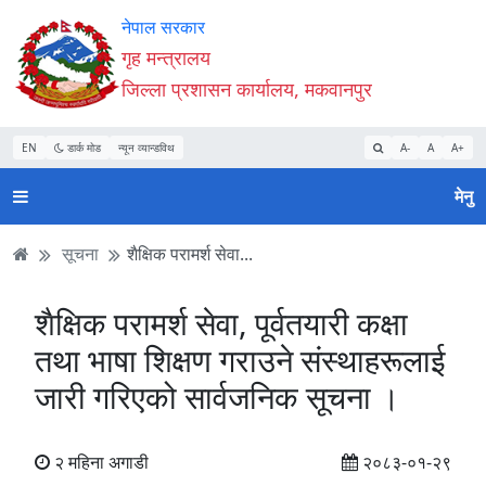
Accessibility
मुख्य
मुख्य
वेबसाइट
नेपाल सरकार
Mode
सामाग्री
नेभिगेसन
खोजमा
गृह मन्त्रालय
सुरु
पढ्नुहाेस्
पढ्नुहाेस्
जानुहोस्
जिल्ला प्रशासन कार्यालय, मकवानपुर
गर्नुहोस्
EN
डार्क मोड
न्यून व्यान्डविथ
A-
A
A+
मेनु
सूचना
शैक्षिक परामर्श सेवा...
शैक्षिक परामर्श सेवा, पूर्वतयारी कक्षा
तथा भाषा शिक्षण गराउने संस्थाहरूलाई
जारी गरिएको सार्वजनिक सूचना ।
२ महिना अगाडी
२०८३-०१-२९