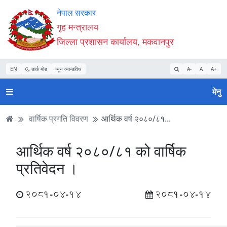
Accessibility
मुख्य
मुख्य
वेबसाइट
नेपाल सरकार
Mode
सामाग्री
नेभिगेसन
खोजमा
गृह मन्त्रालय
सुरु
पढ्नुहाेस्
पढ्नुहाेस्
जानुहोस्
जिल्ला प्रशासन कार्यालय, मकवानपुर
गर्नुहोस्
EN
डार्क मोड
न्यून व्यान्डविथ
A-
A
A+
मेनु
वार्षिक प्रगति विवरण
आर्थिक वर्ष २०८०/८१...
आर्थिक वर्ष २०८०/८१ को वार्षिक
प्रतिवेदन ।
2081-04-14
2081-04-14