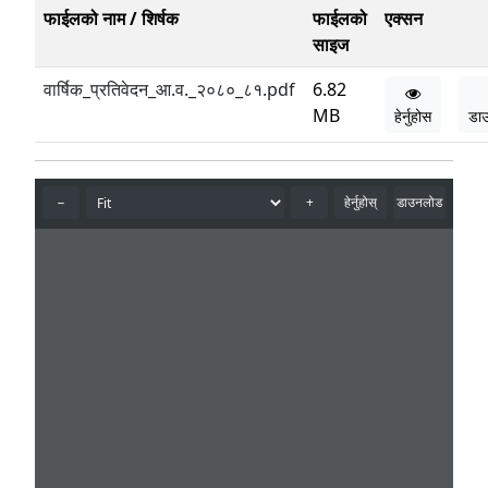
फाईलको नाम / शिर्षक
फाईलको
एक्सन
साइज
वार्षिक_प्रतिवेदन_आ.व._२०८०_८१.pdf
6.82
MB
हेर्नुहोस
डा