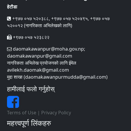
हेटौडा
+९७७ ०५७ ५२०३८८, +९७७ ०५७ ५२०४९५, +९७७ ०५७
५२००१२ (नागरिकता अभिलेखको लागि)
+९७७ ०५७ ५२३८२२
daomakawanpur@moha.gov.np;
daomakawanpur@gmail.com
नागरिकता अभिलेख प्रयोजनको लागि ईमेल
avilekh.daomak@gmail.com
मुद्दा शाखा (daomakawanpurmudda@gmail.com)
हामीलाई फलो गर्नुहोस्
Terms of Use
|
Privacy Policy
महत्त्वपूर्ण लिंकहरु