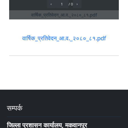
वार्षिक_प्रतिवेदन_आ.व._२०८०_८१.pdf
सम्पर्क
जिल्ला प्रशासन कार्यालय, मकवानपुर