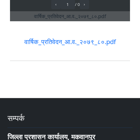
वार्षिक_प्रतिवेदन_आ.व._२०७९_८०.pdf
सम्पर्क
जिल्ला प्रशासन कार्यालय, मकवानपुर