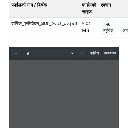
फाईलको नाम / शिर्षक
फाईलको
एक्सन
साइज
वार्षिक_प्रतिवेदन_आ.व._२०७९_८०.pdf
5.04
MB
हेर्नुहोस
डा