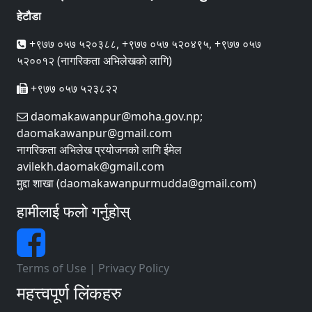
हेटौडा
+९७७ ०५७ ५२०३८८, +९७७ ०५७ ५२०४९५, +९७७ ०५७
५२००१२ (नागरिकता अभिलेखको लागि)
+९७७ ०५७ ५२३८२२
daomakawanpur@moha.gov.np;
daomakawanpur@gmail.com
नागरिकता अभिलेख प्रयोजनको लागि ईमेल
avilekh.daomak@gmail.com
मुद्दा शाखा (daomakawanpurmudda@gmail.com)
हामीलाई फलो गर्नुहोस्
Terms of Use
|
Privacy Policy
महत्त्वपूर्ण लिंकहरु