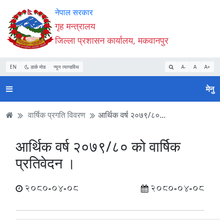
Accessibility
मुख्य
मुख्य
वेबसाइट
नेपाल सरकार
Mode
सामाग्री
नेभिगेसन
खोजमा
गृह मन्त्रालय
सुरु
पढ्नुहाेस्
पढ्नुहाेस्
जानुहोस्
जिल्ला प्रशासन कार्यालय, मकवानपुर
गर्नुहोस्
EN
डार्क मोड
न्यून व्यान्डविथ
A-
A
A+
मेनु
वार्षिक प्रगति विवरण
आर्थिक वर्ष २०७९/८०...
आर्थिक वर्ष २०७९/८० को वार्षिक
प्रतिवेदन ।
2080-04-08
2080-04-08