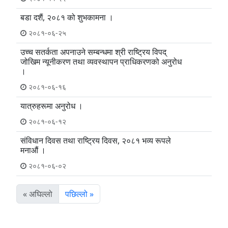
बडा दशैं, २०८१ को शुभकामना ।
२०८१-०६-२५
उच्च सतर्कता अपनाउने सम्बन्धमा श्री राष्ट्रिय विपद्
जोखिम न्यूनीकरण तथा व्यवस्थापन प्राधिकरणको अनुरोध
।
२०८१-०६-१६
यात्रुहरूमा अनुरोध ।
२०८१-०६-१२
संविधान दिवस तथा राष्ट्रिय दिवस, २०८१ भव्य रूपले
मनाऔं ।
२०८१-०६-०२
« अघिल्लो
पछिल्लो »