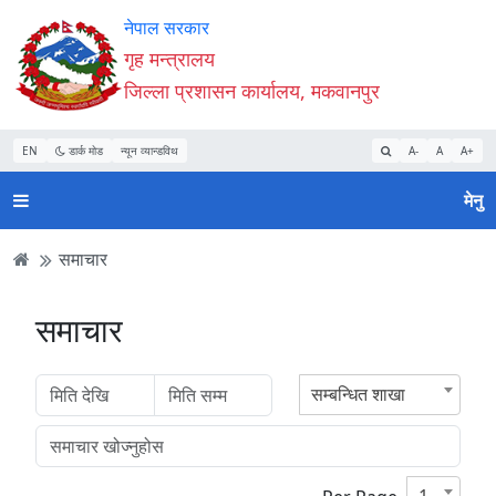
Accessibility
मुख्य
मुख्य
वेबसाइट
नेपाल सरकार
Mode
सामाग्री
नेभिगेसन
खोजमा
गृह मन्त्रालय
सुरु
पढ्नुहाेस्
पढ्नुहाेस्
जानुहोस्
जिल्ला प्रशासन कार्यालय, मकवानपुर
गर्नुहोस्
EN
डार्क मोड
न्यून व्यान्डविथ
A-
A
A+
मेनु
समाचार
समाचार
सम्बन्धित शाखा