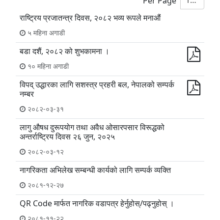
10
Per Page
राष्ट्रिय प्रजातन्त्र दिवस, २०८२ भव्य रूपले मनाऔं
५ महिना अगाडी
बडा दशैं, २०८२ को शुभकामना ।
१० महिना अगाडी
विपद् उद्धारका लागि सशस्त्र प्रहरी बल, नेपालको सम्पर्क
नम्बर
२०८२-०३-३१
लागु औषध दुरूपयोग तथा अवैध ओसारपसार विरूद्धको
अन्तर्राष्ट्रिय दिवस २६ जुन, २०२५
२०८२-०३-१२
नागरिकता अभिलेख सम्बन्धी कार्यको लागि सम्पर्क व्यक्ति
२०८१-१२-२७
QR Code मार्फत नागरिक वडापत्र हेर्नुहोस्/पढ्नुहोस् ।
२०८१-११-२२