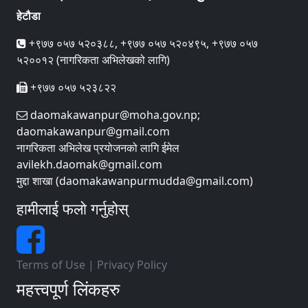
हेटौडा
+९७७ ०५७ ५२०३८८, +९७७ ०५७ ५२०४९५, +९७७ ०५७
५२००१२ (नागरिकता अभिलेखको लागि)
+९७७ ०५७ ५२३८२२
daomakawanpur@moha.gov.np;
daomakawanpur@gmail.com
नागरिकता अभिलेख प्रयोजनको लागि ईमेल
avilekh.daomak@gmail.com
मुद्दा शाखा (daomakawanpurmudda@gmail.com)
हामीलाई फलो गर्नुहोस्
Terms of Use
|
Privacy Policy
महत्त्वपूर्ण लिंकहरु