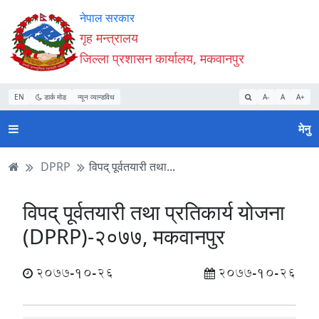
Accessibility
मुख्य
मुख्य
वेबसाइट
नेपाल सरकार
Mode
सामाग्री
नेभिगेसन
खोजमा
गृह मन्त्रालय
सुरु
पढ्नुहाेस्
पढ्नुहाेस्
जानुहोस्
जिल्ला प्रशासन कार्यालय, मकवानपुर
गर्नुहोस्
EN
डार्क मोड
न्यून व्यान्डविथ
A-
A
A+
मेनु
DPRP
विपद् पूर्वतयारी तथा...
विपद् पूर्वतयारी तथा प्रतिकार्य योजना
(DPRP)-२०७७, मकवानपुर
2077-10-26
2077-10-26