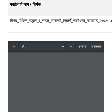
फाईलको नाम / शिर्षक
विपद्_पीडित_उद्धार_र_राहत_सम्बन्धी_(सातौँ_संशोधन)_मापदण्ड_२०७७.