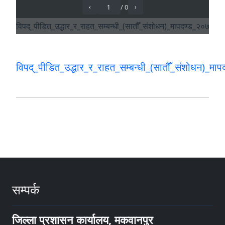
विपद्_पीडित_उद्धार_र_राहत_सम्बन्धी_(सातौँ_संशोधन)_म
सम्पर्क
जिल्ला प्रशासन कार्यालय, मकवानपुर