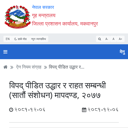
Accessibility
मुख्य
मुख्य
वेबसाइट
नेपाल सरकार
Mode
सामाग्री
नेभिगेसन
खोजमा
गृह मन्त्रालय
सुरु
पढ्नुहाेस्
पढ्नुहाेस्
जानुहोस्
जिल्ला प्रशासन कार्यालय, मकवानपुर
गर्नुहोस्
EN
डार्क मोड
न्यून व्यान्डविथ
A-
A
A+
मेनु
ऐन नियम संग्रह
विपद् पीडित उद्धार र...
विपद् पीडित उद्धार र राहत सम्बन्धी
(सातौं संशोधन) मापदण्ड, २०७७
2081-12-06
2081-12-06