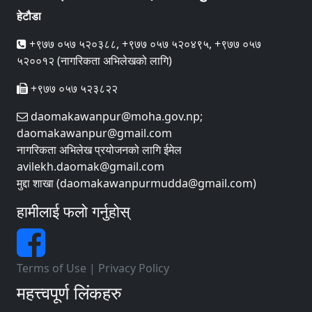
हेटौडा
+९७७ ०५७ ५२०३८८, +९७७ ०५७ ५२०४९५, +९७७ ०५७
५२००१२ (नागरिकता अभिलेखको लागि)
+९७७ ०५७ ५२३८२२
daomakawanpur@moha.gov.np;
daomakawanpur@gmail.com
नागरिकता अभिलेख प्रयोजनको लागि ईमेल
avilekh.daomak@gmail.com
मुद्दा शाखा (daomakawanpurmudda@gmail.com)
हामीलाई फलो गर्नुहोस्
Terms of Use
|
Privacy Policy
महत्त्वपूर्ण लिंकहरु