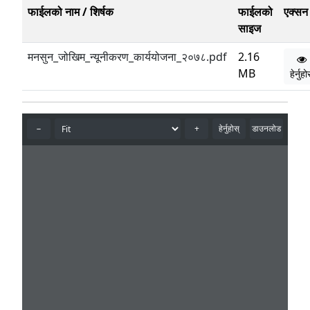
फाईलको नाम / शिर्षक
फाईलको
एक्सन
साइज
मनसुन_जोखिम_न्यूनीकरण_कार्ययोजना_२०७८.pdf
2.16
MB
हेर्नुह