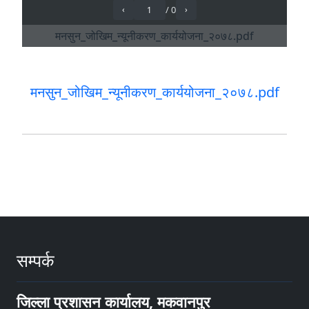
मनसुन_जोखिम_न्यूनीकरण_कार्ययोजना_२०७८.pdf
सम्पर्क
जिल्ला प्रशासन कार्यालय, मकवानपुर