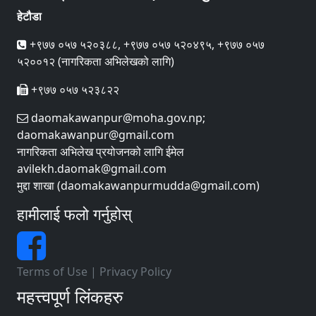
हेटौडा
+९७७ ०५७ ५२०३८८, +९७७ ०५७ ५२०४९५, +९७७ ०५७
५२००१२ (नागरिकता अभिलेखको लागि)
+९७७ ०५७ ५२३८२२
daomakawanpur@moha.gov.np;
daomakawanpur@gmail.com
नागरिकता अभिलेख प्रयोजनको लागि ईमेल
avilekh.daomak@gmail.com
मुद्दा शाखा (daomakawanpurmudda@gmail.com)
हामीलाई फलो गर्नुहोस्
Terms of Use
|
Privacy Policy
महत्त्वपूर्ण लिंकहरु