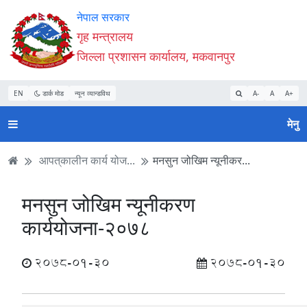
Accessibility
मुख्य
मुख्य
वेबसाइट
नेपाल सरकार
Mode
सामाग्री
नेभिगेसन
खोजमा
गृह मन्त्रालय
सुरु
पढ्नुहाेस्
पढ्नुहाेस्
जानुहोस्
जिल्ला प्रशासन कार्यालय, मकवानपुर
गर्नुहोस्
EN
डार्क मोड
न्यून व्यान्डविथ
A-
A
A+
मेनु
आपत्‌कालीन कार्य योज...
मनसुन जोखिम न्यूनीकर...
मनसुन जोखिम न्यूनीकरण
कार्ययोजना-२०७८
2078-01-30
2078-01-30