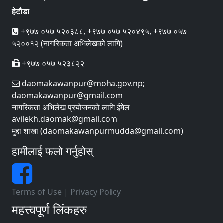
हेटौडा
+९७७ ०५७ ५२०३८८, +९७७ ०५७ ५२०४९५, +९७७ ०५७
५२००१२ (नागरिकता अभिलेखको लागि)
+९७७ ०५७ ५२३८२२
daomakawanpur@moha.gov.np;
daomakawanpur@gmail.com
नागरिकता अभिलेख प्रयोजनको लागि ईमेल
avilekh.daomak@gmail.com
मुद्दा शाखा (daomakawanpurmudda@gmail.com)
हामीलाई फलो गर्नुहोस्
Terms of Use
|
Privacy Policy
महत्त्वपूर्ण लिंकहरु