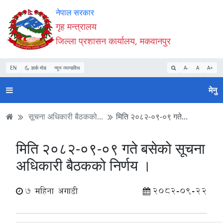
Accessibility
मुख्य
मुख्य
वेबसाइट
नेपाल सरकार
Mode
सामाग्री
नेभिगेसन
खोजमा
गृह मन्त्रालय
सुरु
पढ्नुहाेस्
पढ्नुहाेस्
जानुहोस्
जिल्ला प्रशासन कार्यालय, मकवानपुर
गर्नुहोस्
EN
डार्क मोड
न्यून व्यान्डविथ
A-
A
A+
मेनु
सूचना अधिकारी बैठकको...
मिति २०८२-०९-०९ गते...
मिति २०८२-०९-०९ गते बसेको सूचना
अधिकारी बैठकको निर्णय ।
7 महिना अगाडी
2082-09-22