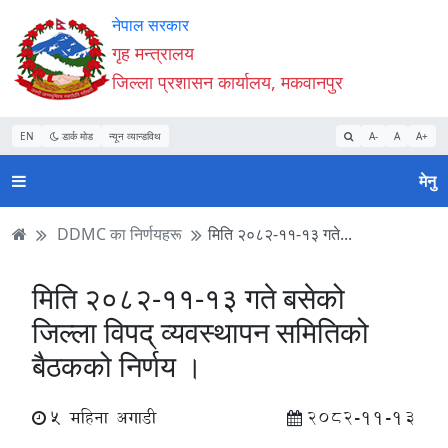
Accessibility
मुख्य
मुख्य
वेबसाइट
नेपाल सरकार
Mode
सामाग्री
नेभिगेसन
खोजमा
गृह मन्त्रालय
सुरु
पढ्नुहाेस्
पढ्नुहाेस्
जानुहोस्
जिल्ला प्रशासन कार्यालय, मकवानपुर
गर्नुहोस्
EN
डार्क मोड
न्यून व्यान्डविथ
A-
A
A+
मेनु
DDMC का निर्णयहरू
मिति २०८२-११-१३ गते...
मिति २०८२-११-१३ गते बसेको
जिल्ला विपद् व्यवस्थापन समितिको
बैठकको निर्णय ।
5 महिना अगाडी
2082-11-13