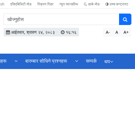
ish
एसिएबिलिटी मोड
स्क्रिन रिडर
न्यून व्यान्डविथ
डार्क मोड
उच्च कन्ट्रास्ट
वेबसाइटमा
सामग्री
खोज्नुहोस
आईतवार, श्रावण २४, २०८३
१६:१६
A-
A
A+
तहरू
बारम्बार सोधिने प्रश्नहरू
सम्पर्क
थप