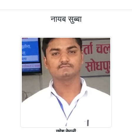
नायब सुब्बा
गणेश नेपाली