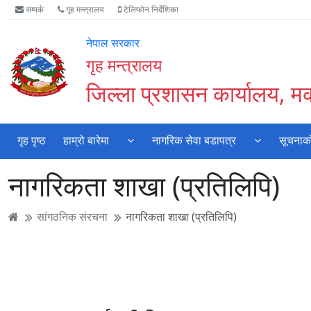
Accessibility
मुख्य
मुख्य
वेबसाइट
सम्पर्क
गृह मन्त्रालय
टेलिफोन निर्देशिका
Mode
सामाग्री
नेभिगेसन
खोजमा
सुरु
पढ्नुहाेस्
पढ्नुहाेस्
जानुहोस्
नेपाल सरकार
गर्नुहोस्
गृह मन्त्रालय
जिल्ला प्रशासन कार्यालय, म
गृह पृष्ठ
हाम्रो बारेमा
नागरिक सेवा बडापत्र
सूचनाको
नागरिकता शाखा (प्रतिलिपि)
सांगठनिक संरचना
नागरिकता शाखा (प्रतिलिपि)