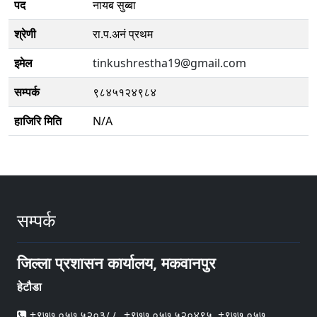
पद
नायब सुब्बा
श्रेणी
रा.प.अनं प्रथम
इमेल
tinkushrestha19@gmail.com
सम्पर्क
९८४५१२४९८४
हाजिरि मिति
N/A
सम्पर्क
जिल्ला प्रशासन कार्यालय, मकवानपुर
हेटौडा
+९७७ ०५७ ५२०३८८, +९७७ ०५७ ५२०४९५, +९७७ ०५७