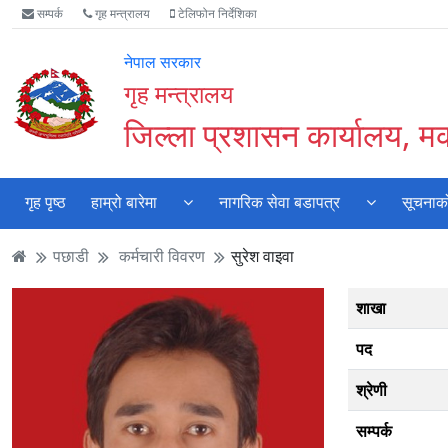
Accessibility
मुख्य
मुख्य
वेबसाइट
सम्पर्क
गृह मन्त्रालय
टेलिफोन निर्देशिका
Mode
सामाग्री
नेभिगेसन
खोजमा
सुरु
पढ्नुहाेस्
पढ्नुहाेस्
जानुहोस्
नेपाल सरकार
गर्नुहोस्
गृह मन्त्रालय
जिल्ला प्रशासन कार्यालय, म
गृह पृष्ठ
हाम्रो बारेमा
नागरिक सेवा बडापत्र
सूचनाको
पछाडी
कर्मचारी विवरण
सुरेश वाइवा
शाखा
पद
श्रेणी
सम्पर्क