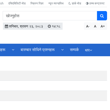
ish
एसिएबिलिटी मोड
स्क्रिन रिडर
न्यून व्यान्डविथ
डार्क मोड
उच्च कन्ट्रास्ट
वेबसाइटमा
सामग्री
खोज्नुहोस
शनिबार, श्रावण २३, २०८३
१४:१८
A-
A
A+
तहरू
बारम्बार सोधिने प्रश्नहरू
सम्पर्क
थप