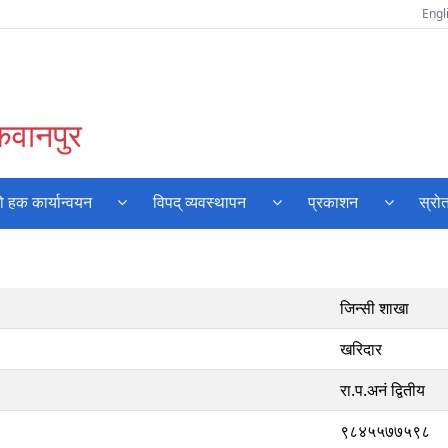
Engl
कवानपुर
 हक कार्यान्वयन
विपद् व्यवस्थापन
प्रकाशन
स्रो
जिन्सी शाखा
खरिदार
रा.प.अनं द्वितीय
९८४५५७७५९८