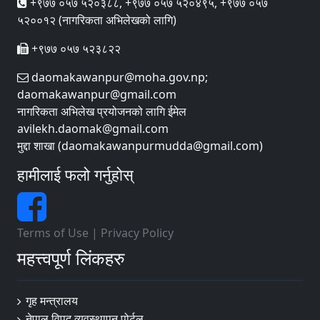
+९७७ ०५७ ५२०३८८, +९७७ ०५७ ५२०४९५, +९७७ ०५७
५२००१२ (नागरिकता अभिलेखको लागि)
+९७७ ०५७ ५२३८२२
daomakawanpur@moha.gov.np;
daomakawanpur@gmail.com
नागरिकता अभिलेख प्रयोजनको लागि ईमेल
avilekh.daomak@gmail.com
मुद्दा शाखा (daomakawanpurmudda@gmail.com)
हामीलाई फलो गर्नुहोस्
Terms of Use
|
Privacy Policy
महत्त्वपूर्ण लिंकहरु
गृह मन्त्रालय
नेपाल विपद व्यवस्थापन पोर्टल