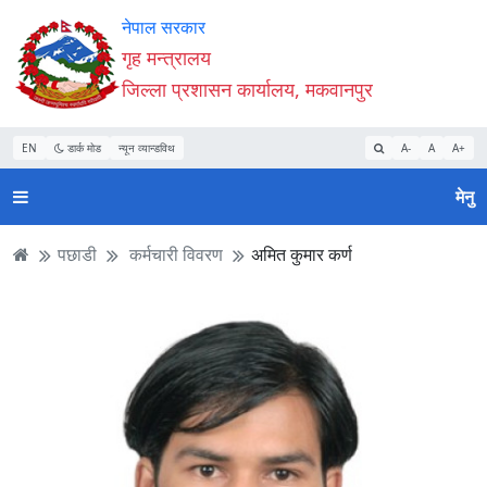
Accessibility
मुख्य
मुख्य
वेबसाइट
नेपाल सरकार
Mode
सामाग्री
नेभिगेसन
खोजमा
गृह मन्त्रालय
सुरु
पढ्नुहाेस्
पढ्नुहाेस्
जानुहोस्
जिल्ला प्रशासन कार्यालय, मकवानपुर
गर्नुहोस्
EN
डार्क मोड
न्यून व्यान्डविथ
A-
A
A+
मेनु
पछाडी
कर्मचारी विवरण
अमित कुमार कर्ण