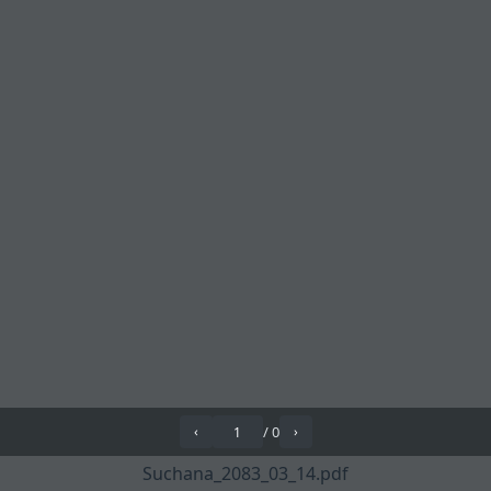
/
0
‹
›
Suchana_2083_03_14.pdf